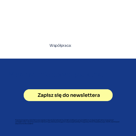
Współpraca:
Masz pytanie dotyczące kursu?
Zapisz się do newslettera
Skontaktuj się z nami
Nasze programy szkoleniowe zapewniają doświadczenie, dzięki praktycznym projektom, indywidualnemu rozwojowi
umiejętności i możliwościom mentoringu, które pomogą Ci rozpocząć karierę. Programy INCO Academy są w 100% darmowe i
stworzone dla Ciebie