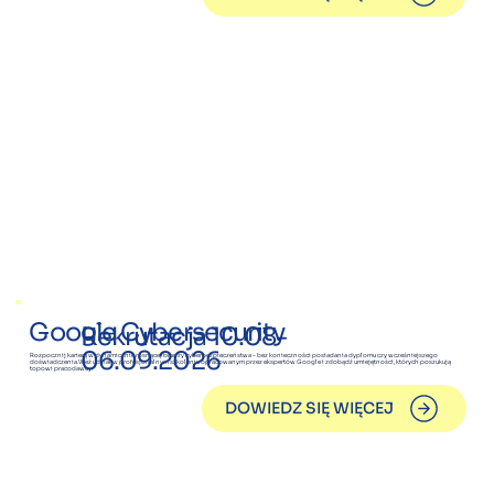
Google Cybersecurity
Rekrutacja 10.08-
06.09.2026
Rozpocznij karierę w dynamicznie rosnącej branży cyberbezpieczeństwa – bez konieczności posiadania dyplomu czy wcześniejszego
doświadczenia.Weź udział w profesjonalnym szkoleniu opracowanym przez ekspertów Google i zdobądź umiejętności, których poszukują
topowi pracodawcy.
DOWIEDZ SIĘ WIĘCEJ