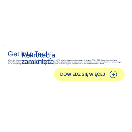
Get Into Tech
Rekrutacja
zamknięta
W tym kursie nauczysz się projektować intuicyjne interfejsy UX/UI oraz kodować podstawowe strony w HTML i CSS. Opanujesz obsługę
WordPressa i dowiesz się, jak stworzyć własną stronę internetową. Zrozumiesz proces przenoszenia strony na własną domenę oraz nauczysz
się analizować proste dane biznesowe. Dodatkowo odkryjesz, jak wykorzystać narzędzia AI w procesie tworzenia stron.
DOWIEDZ SIĘ WIĘCEJ