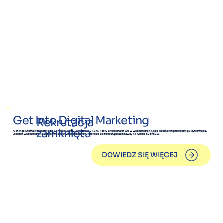
Get Into Digital Marketing
Rekrutacja
zamknięta
Get into Digital Marketing to kompleksowy, praktyczny kurs, który przekształci Cię w wszechstronnego specjalistę marketingu cyfrowego.
Zostań wszechstronnym, nowoczesnym marketerem, którego potrzebują pracodawcy na rynku B2B/B2C.
DOWIEDZ SIĘ WIĘCEJ