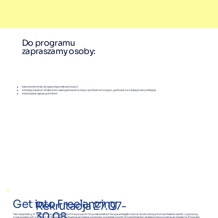
Do programu
zapraszamy osoby: ​
bezrobotne lub chcące się przebranżowić
zmotywowane i chętne do zaangażowania się w spotkania na żywo, gotowe na naukę przez praktykę
mówiące w języku polskim
Get into Freelancing
Rekrutacja 27.07-
30.08
Ten bezpłatny, 6-tygodniowy program online pozwoli Ci przekształcić Twoje umiejętności w dochodowy biznes freelancerski, z pomocą
nowoczesnych narzędzi AI. Nauczysz się budować markę osobistą, rozumieć psychologię klienta i skutecznie pozyskiwać zlecenia. Program