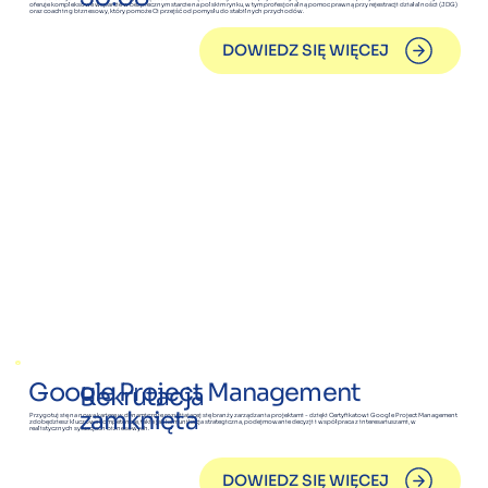
oferuje kompleksowe wsparcie w bezpiecznym starcie na polskim rynku, w tym profesjonalną pomoc prawną przy rejestracji działalności (JDG)
oraz coaching biznesowy, który pomoże Ci przejść od pomysłu do stabilnych przychodów.
DOWIEDZ SIĘ WIĘCEJ
Google Project Management
Rekrutacja
zamknięta
Przygotuj się na nową karierę w dynamicznie rozwijającej się branży zarządzania projektami - dzięki Certyfikatowi Google Project Management
zdobędziesz kluczowe kompetencje, takie jak komunikacja strategiczna, podejmowanie decyzji i współpraca z interesariuszami, w
realistycznych sytuacjach biznesowych.
DOWIEDZ SIĘ WIĘCEJ