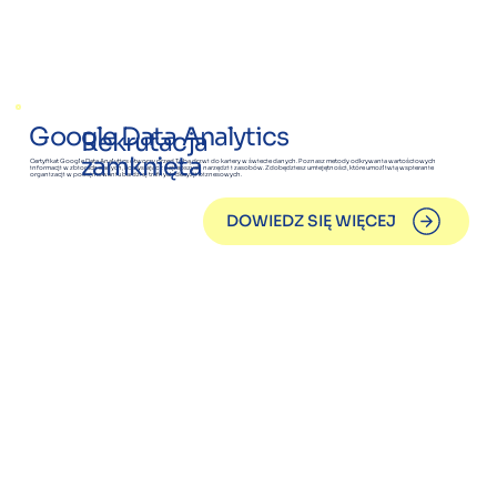
Google Data Analytics
Rekrutacja
zamknięta
Certyfikat Google Data Analytics otworzy przed Tobą drzwi do kariery w świecie danych. Poznasz metody odkrywania wartościowych
informacji w zbiorach danych, korzystając z najlepszych narzędzi i zasobów. Zdobędziesz umiejętności, które umożliwią wspieranie
organizacji w podejmowaniu bardziej trafnych decyzji biznesowych.
DOWIEDZ SIĘ WIĘCEJ