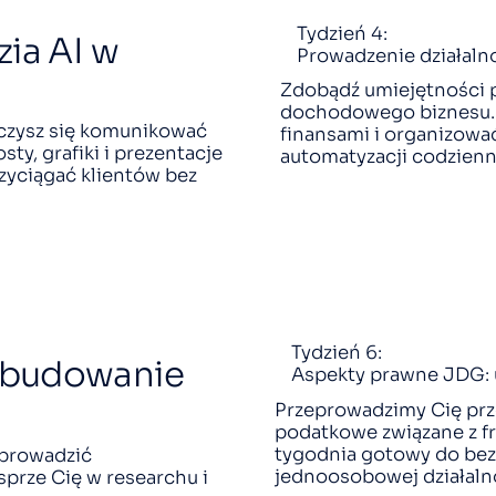
Tydzień 4:
zia AI w
Prowadzenie działalno
Zdobądź umiejętności p
dochodowego biznesu. N
uczysz się komunikować
finansami i organizować
ty, grafiki i prezentacje
automatyzacji codzienn
rzyciągać klientów bez
Tydzień 6:
i budowanie
Aspekty prawne JDG: 
Przeprowadzimy Cię prz
podatkowe związane z fr
tygodnia gotowy do be
 prowadzić
jednoosobowej działaln
sprze Cię w researchu i