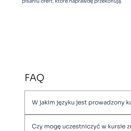
pisaniu ofert, które naprawdę przekonują.
FAQ
W jakim języku jest prowadzony k
Szkolenie oraz cała komunikacja odbywają
języku angielskim.
Czy mogę uczestniczyć w kursie z