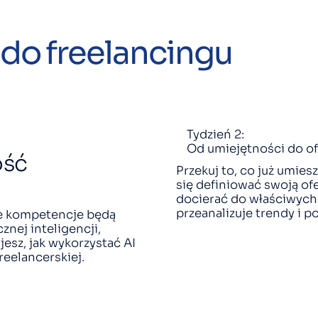
do freelancingu
Tydzień 2:
Od umiejętności do of
ość
Przekuj to, co już umies
się definiować swoją ofe
docierać do właściwych
przeanalizuje trendy i 
óre kompetencje będą
znej inteligencji,
esz, jak wykorzystać AI
reelancerskiej.