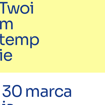
Twoi
m
temp
ie
 30 marca