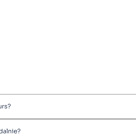
urs?
 się w języku polskim. Warto jednak pamiętać, że wszys
dalnie?