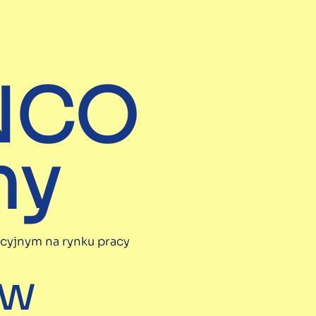
INCO
my
cyjnym na rynku pracy
w